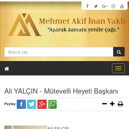
Toggl
navig
Ali YALÇIN - Mütevelli Heyeti Başkanı
Paylaş
Ali YALÇIN