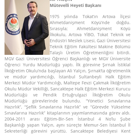
Mütevelli Heyeti Başkanı
1975 yılında Tokat’ın Artova İlçesi
Ahmetdanişment Köyü’nde doğdu.
Sırasıyla; Ahmetdanişment Köyü
İlkokulu, Artova YİBO, Tokat Teknik ve
Endüstri Meslek Lisesi, Gazi Üniversitesi
Teknik Eğitim Fakültesi Makine Bölümü
Talaşlı Üretim Öğretmenliğini bitirdi.
MGV Gazi Üniversitesi Öğrenci Başkanlığı ve MGV Üniversite
Öğrenci Yurdu Müdürlüğü yaptı. İlk görevine Şırnak İstiklal
İlköğretim Okulu’nda başlayan Ali Yalçın, Şırnak’ta öğretmenlik
ve müdür yardımcılığı, İstanbul Sultanbeyli Halk Eğitim
Merkezi Müdür Yardımcılığı, Maltepe Fevzi Çakmak İlköğretim
Okulu Müdür Vekilliği, Sancaktepe Halk Eğitim Merkezi Kurucu
Müdürlüğü ve Pendik Ertuğrulgazi İlköğretim Okulu
Müdürlüğü görevlerinde bulundu. “Yönetici Sınavlarına
Hazırlık”, “Şeflik Sınavlarına Hazırlık” ve “Görevde Yükselme
Sınavlarına Hazırlık” kitaplarının yayımlanmasında görev aldı.
2004-2011 arası Eğitim-Bir-Sen İstanbul 4 No’lu Şube
Başkanlığı yapan Yalçın, aynı süreçte Memur-Sen İstanbul İl
Sekreterliği görevini yürüttü. Sancaktepe Belediyesi Kent