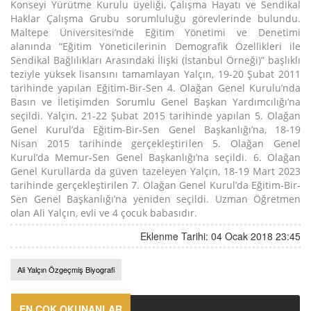
Konseyi Yürütme Kurulu üyeliği, Çalışma Hayatı ve Sendikal
Haklar Çalışma Grubu sorumluluğu görevlerinde bulundu.
Maltepe Üniversitesi’nde Eğitim Yönetimi ve Denetimi
alanında “Eğitim Yöneticilerinin Demografik Özellikleri ile
Sendikal Bağlılıkları Arasındaki İlişki (İstanbul Örneği)” başlıklı
teziyle yüksek lisansını tamamlayan Yalçın, 19-20 Şubat 2011
tarihinde yapılan Eğitim-Bir-Sen 4. Olağan Genel Kurulu’nda
Basın ve İletişimden Sorumlu Genel Başkan Yardımcılığı’na
seçildi. Yalçın, 21-22 Şubat 2015 tarihinde yapılan 5. Olağan
Genel Kurul’da Eğitim-Bir-Sen Genel Başkanlığı’na, 18-19
Nisan 2015 tarihinde gerçekleştirilen 5. Olağan Genel
Kurul’da Memur-Sen Genel Başkanlığı’na seçildi. 6. Olağan
Genel Kurullarda da güven tazeleyen Yalçın, 18-19 Mart 2023
tarihinde gerçekleştirilen 7. Olağan Genel Kurul’da Eğitim-Bir-
Sen Genel Başkanlığı’na yeniden seçildi. Uzman Öğretmen
olan Ali Yalçın, evli ve 4 çocuk babasıdır.
Eklenme Tarihi: 04 Ocak 2018 23:45
Ali Yalçın Özgeçmiş Biyografi
EN ÇOK OKUNANLAR